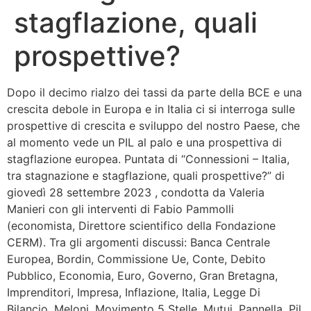
stagflazione, quali
Bandolo
prospettive?
Connessioni
Dopo il decimo rialzo dei tassi da parte della BCE e una
Fondazione CERM
crescita debole in Europa e in Italia ci si interroga sulle
prospettive di crescita e sviluppo del nostro Paese, che
Fondazione CERM – Idee
al momento vede un PIL al palo e una prospettiva di
stagflazione europea. Puntata di “Connessioni – Italia,
tra stagnazione e stagflazione, quali prospettive?” di
giovedì 28 settembre 2023 , condotta da Valeria
Manieri con gli interventi di Fabio Pammolli
(economista, Direttore scientifico della Fondazione
CERM). Tra gli argomenti discussi: Banca Centrale
Europea, Bordin, Commissione Ue, Conte, Debito
Pubblico, Economia, Euro, Governo, Gran Bretagna,
Imprenditori, Impresa, Inflazione, Italia, Legge Di
Bilancio, Meloni, Movimento 5 Stelle, Mutui, Pannella, Pil,