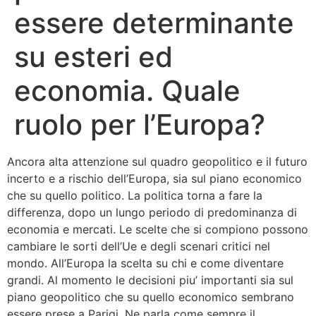
essere determinante
Bandolo
su esteri ed
Connessioni
economia. Quale
Fondazione CERM
ruolo per l’Europa?
Fondazione CERM – Idee
Ancora alta attenzione sul quadro geopolitico e il futuro
incerto e a rischio dell’Europa, sia sul piano economico
che su quello politico. La politica torna a fare la
differenza, dopo un lungo periodo di predominanza di
economia e mercati. Le scelte che si compiono possono
cambiare le sorti dell’Ue e degli scenari critici nel
mondo. All’Europa la scelta su chi e come diventare
grandi. Al momento le decisioni piu’ importanti sia sul
piano geopolitico che su quello economico sembrano
essere prese a Parigi. Ne parla come sempre il