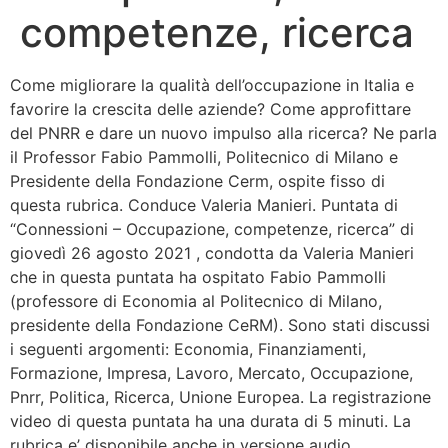
competenze, ricerca
Bandolo
Come migliorare la qualità dell’occupazione in Italia e
Connessioni
favorire la crescita delle aziende? Come approfittare
del PNRR e dare un nuovo impulso alla ricerca? Ne parla
Fondazione CERM
il Professor Fabio Pammolli, Politecnico di Milano e
Presidente della Fondazione Cerm, ospite fisso di
Fondazione CERM – Idee
questa rubrica. Conduce Valeria Manieri. Puntata di
“Connessioni – Occupazione, competenze, ricerca” di
giovedì 26 agosto 2021 , condotta da Valeria Manieri
che in questa puntata ha ospitato Fabio Pammolli
(professore di Economia al Politecnico di Milano,
presidente della Fondazione CeRM). Sono stati discussi
i seguenti argomenti: Economia, Finanziamenti,
Formazione, Impresa, Lavoro, Mercato, Occupazione,
Pnrr, Politica, Ricerca, Unione Europea. La registrazione
video di questa puntata ha una durata di 5 minuti. La
rubrica e’ disponibile anche in versione audio.