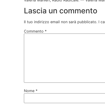
Valeria Manieri, Radio Radicale. — Valeria Man
Lascia un commento
Il tuo indirizzo email non sarà pubblicato.
I c
Commento
*
Nome
*