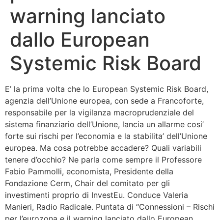
warning lanciato
Bandolo
dallo European
Connessioni
Systemic Risk Board
Fondazione CERM
E’ la prima volta che lo European Systemic Risk Board,
Fondazione CERM – Idee
agenzia dell’Unione europea, con sede a Francoforte,
responsabile per la vigilanza macroprudenziale del
sistema finanziario dell’Unione, lancia un allarme cosi’
forte sui rischi per l’economia e la stabilita’ dell’Unione
europea. Ma cosa potrebbe accadere? Quali variabili
tenere d’occhio? Ne parla come sempre il Professore
Fabio Pammolli, economista, Presidente della
Fondazione Cerm, Chair del comitato per gli
investimenti proprio di InvestEu. Conduce Valeria
Manieri, Radio Radicale. Puntata di “Connessioni – Rischi
per l’eurozona e il warning lanciato dallo European