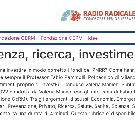
ndazione CERM
Fondazione CERM – Idee
enza, ricerca, investim
Come investire in modo corretto i fondi del PNRR? Come hanno
e sempre il Professor Fabio Pammolli, Politecnico di Milan
imenti proprio di InvestEu. Conduce Valeria Manieri. Puntat
022 condotta da Valeria Manieri con gli interventi di Fabio
azione CeRM). Tra gli argomenti discussi: Economia, Emerg
ecari, Prevenzione, Privato, Ricerca, Salute, Sanita’, Scienza,
ata ha una durata di 4 minuti. Questa rubrica e’ disponibil