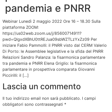
pandemia e PNRR
Bandolo
Webinar Lunedì 2 maggio 2022 Ore 16 – 18.30 Sulla
Connessioni
piattaforma ZOOM:
https://us02web.zoom.us/j/85600714911?
Fondazione CERM
pwd=QlgxdXBhU0ttREJua09sbWZTLzYxZz09 Per
iniziare Fabio Pammolli: il PNRR visto dal CERM Valerio
Fondazione CERM – Idee
Di Porto: le Assemblee legislative e la sfida del PNRR
Relazioni Sandro Palanza: la fisarmonica parlamentare
tra pandemia e PNRR Elena Griglio: la fisarmonica
parlamentare in prospettiva comparata Giovanni
Piccirilli: il […]
Lascia un commento
Il tuo indirizzo email non sarà pubblicato.
I campi
obbligatori sono contrassegnati
*