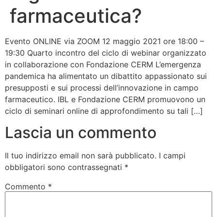
farmaceutica?
Bandolo
Evento ONLINE via ZOOM 12 maggio 2021 ore 18:00 –
Connessioni
19:30 Quarto incontro del ciclo di webinar organizzato
in collaborazione con Fondazione CERM L’emergenza
Fondazione CERM
pandemica ha alimentato un dibattito appassionato sui
presupposti e sui processi dell’innovazione in campo
Fondazione CERM – Idee
farmaceutico. IBL e Fondazione CERM promuovono un
ciclo di seminari online di approfondimento su tali […]
Lascia un commento
Il tuo indirizzo email non sarà pubblicato.
I campi
obbligatori sono contrassegnati
*
Commento
*