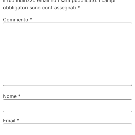
Il tuo indirizzo email non sarà pubblicato.
I campi
obbligatori sono contrassegnati
*
Commento
*
Nome
*
Email
*