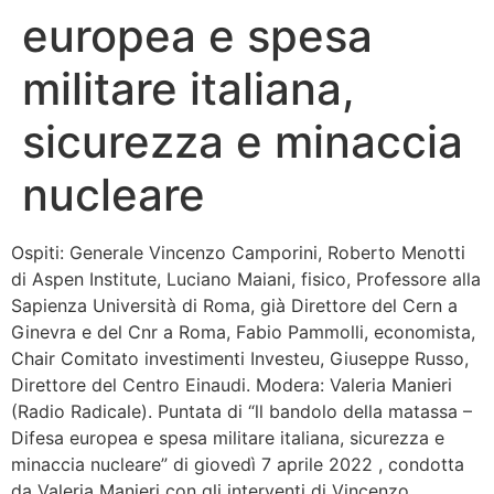
europea e spesa
Bandolo
militare italiana,
Connessioni
sicurezza e minaccia
Fondazione CERM
nucleare
Fondazione CERM – Idee
Ospiti: Generale Vincenzo Camporini, Roberto Menotti
di Aspen Institute, Luciano Maiani, fisico, Professore alla
Sapienza Università di Roma, già Direttore del Cern a
Ginevra e del Cnr a Roma, Fabio Pammolli, economista,
Chair Comitato investimenti Investeu, Giuseppe Russo,
Direttore del Centro Einaudi. Modera: Valeria Manieri
(Radio Radicale). Puntata di “ll bandolo della matassa –
Difesa europea e spesa militare italiana, sicurezza e
minaccia nucleare” di giovedì 7 aprile 2022 , condotta
da Valeria Manieri con gli interventi di Vincenzo