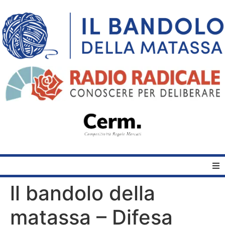
ll bandolo della
Home
matassa – Difesa
Quelli del Bandolo